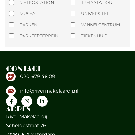
METROSTATION
TREINSTATION
MUSEA
UNIVERSITEIT
PARKEN
WINKELCENTRUM
PARKEERTERREIN
ZIEKENHUIS
CONTACT
020-679 48 09
info@rivermakelaardij.nl
ADRES
River Makelaardij
Scheldestraat 26
1078 GK Amsterdam