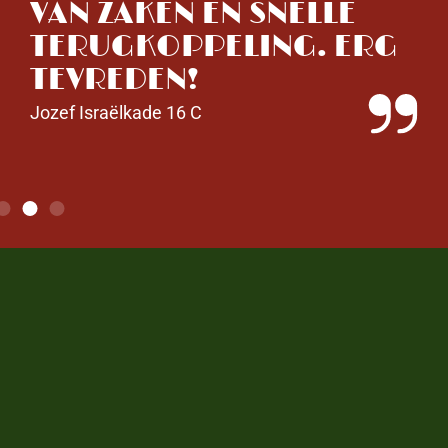
W
VAN ZAKEN EN SNELLE
R
TERUGKOPPELING. ERG
R
TEVREDEN!
O
Jozef Israëlkade 16 C
M
Ve