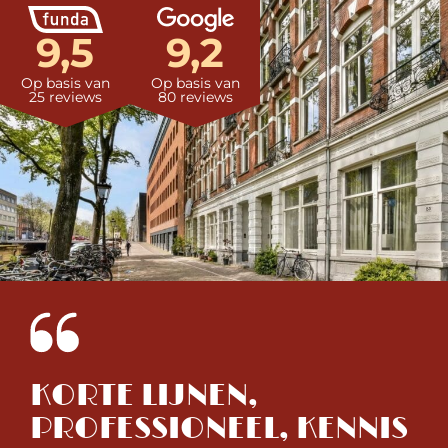
9,5
9,2
Op basis van
Op basis van
25 reviews
80 reviews
KORTE LIJNEN,
V
H
PROFESSIONEEL, KENNIS