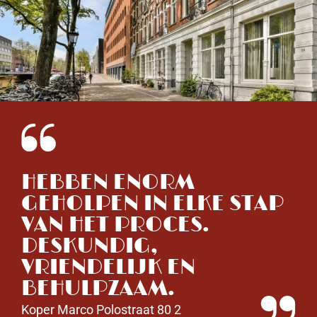
HEBBEN ENORM
V
GEHOLPEN IN ELKE STAP
H
VAN HET PROCES.
W
DESKUNDIG,
R
VRIENDELIJK EN
R
BEHULPZAAM.
Ko
Koper Marco Polostraat 80 2