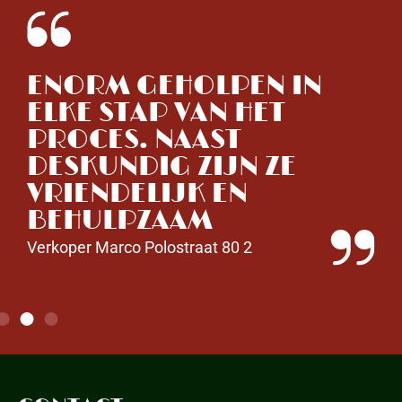
ENORM GEHOLPEN IN
V
ELKE STAP VAN HET
H
PROCES. NAAST
W
DESKUNDIG ZIJN ZE
R
VRIENDELIJK EN
R
BEHULPZAAM
O
M
Verkoper Marco Polostraat 80 2
Ve