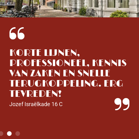
KORTE LIJNEN,
V
H
PROFESSIONEEL, KENNIS
W
VAN ZAKEN EN SNELLE
R
TERUGKOPPELING. ERG
R
TEVREDEN!
O
Jozef Israëlkade 16 C
M
Ve