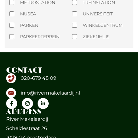
METROSTATION
TREINSTATION
MUSEA
UNIVERSITEIT
PARKEN
WINKELCENTRUM
PARKEERTERREIN
ZIEKENHUIS
CONTACT
020-679 48 09
info@rivermakelaardij.nl
ADDRESS
River Makelaardij
Scheldestraat 26
1078 GK Amsterdam