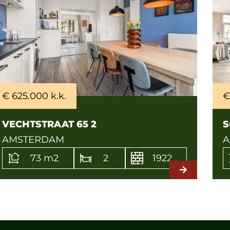
€ 625.000 k.k.
€
VECHTSTRAAT 65 2
S
AMSTERDAM
A
73 m2
2
1922