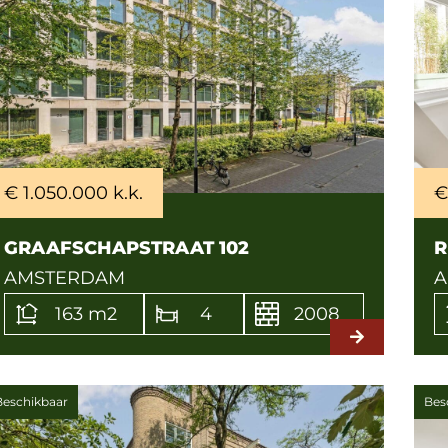
€ 1.050.000 k.k.
€
GRAAFSCHAPSTRAAT 102
R
AMSTERDAM
A
163 m2
4
2008
Beschikbaar
Bes