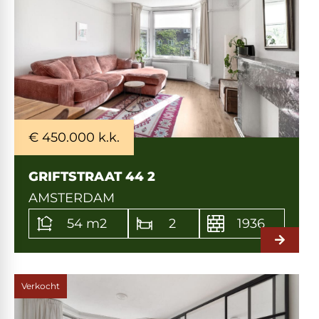
€ 450.000 k.k.
GRIFTSTRAAT 44 2
AMSTERDAM
54 m2
2
1936
Verkocht