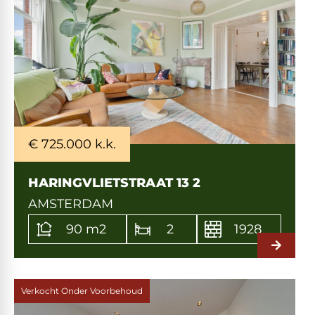
€ 725.000 k.k.
HARINGVLIETSTRAAT 13 2
AMSTERDAM
90 m2
2
1928
Verkocht Onder Voorbehoud