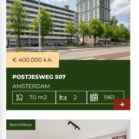
€ 400.000 k.k.
POSTJESWEG 507
AMSTERDAM
70 m2
2
1961
Beschikbaar