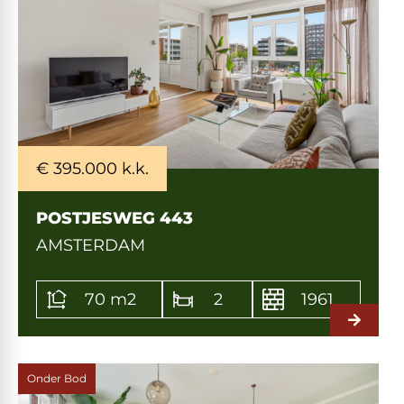
€ 395.000 k.k.
POSTJESWEG 443
AMSTERDAM
70 m2
2
1961
Onder Bod