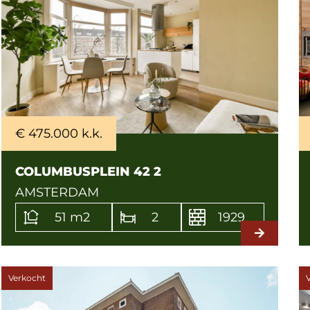
€ 475.000 k.k.
COLUMBUSPLEIN 42 2
AMSTERDAM
51 m2
2
1929
Verkocht