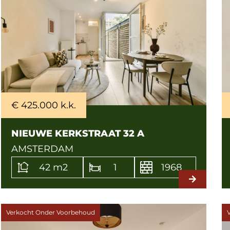
€ 425.000 k.k.
NIEUWE KERKSTRAAT 32 A
AMSTERDAM
42 m2
1
1968
Verkocht Onder Voorbehoud