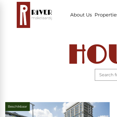
About Us
Propertie
HO
Beschikbaar