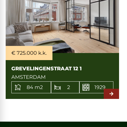
€ 725.000 k.k.
GREVELINGENSTRAAT 12 1
AMSTERDAM
84 m2
2
1929