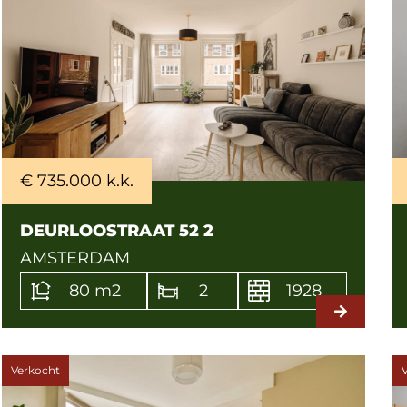
€ 735.000 k.k.
DEURLOOSTRAAT 52 2
AMSTERDAM
80 m2
2
1928
Verkocht