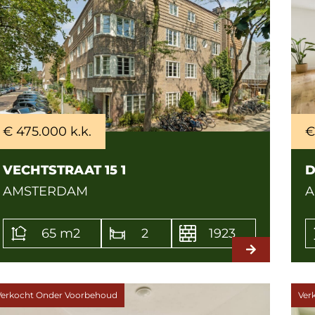
€ 475.000 k.k.
€
VECHTSTRAAT 15 1
D
AMSTERDAM
A
65 m2
2
1923
Verkocht Onder Voorbehoud
Ver