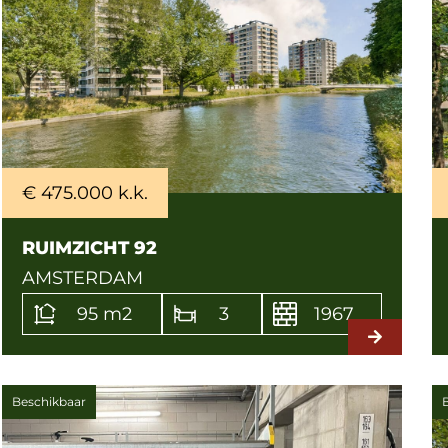
€ 475.000 k.k.
RUIMZICHT 92
AMSTERDAM
95 m2
3
1967
Beschikbaar