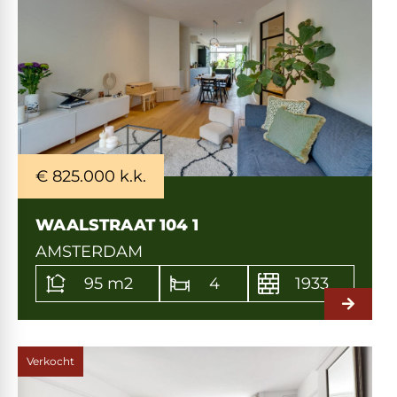
€ 825.000 k.k.
WAALSTRAAT 104 1
AMSTERDAM
95 m2
4
1933
Verkocht