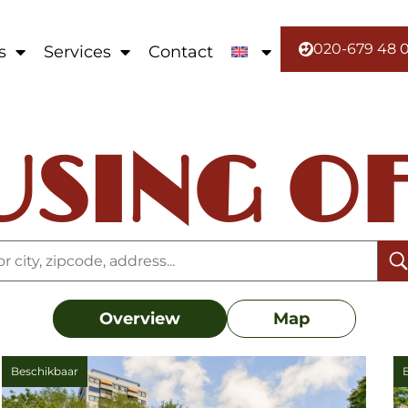
020-679 48 
s
Services
Contact
USING OF
Overview
Map
Beschikbaar